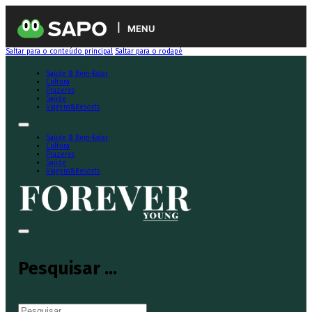
MENU
Saltar para o conteúdo principal
Saltar para o rodapé
Saúde & Bem-Estar
Cultura
Prazeres
Saúde
Viagens&Resorts
Saúde & Bem-Estar
Cultura
Prazeres
Saúde
Viagens&Resorts
Pesquisar ...
Pesquisar