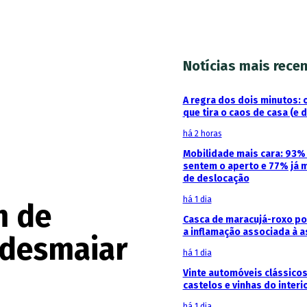
Notícias mais rece
A regra dos dois minutos: 
que tira o caos de casa (e 
há 2 horas
Mobilidade mais cara: 93
sentem o aperto e 77% já 
de deslocação
há 1 dia
m de
Casca de maracujá-roxo pod
a inflamação associada à 
 desmaiar
há 1 dia
Vinte automóveis clássicos
castelos e vinhas do interi
há 1 dia