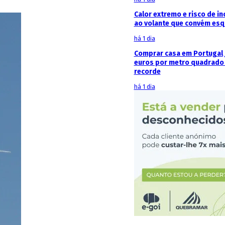
Calor extremo e risco de in
ao volante que convém esq
há 1 dia
Comprar casa em Portugal j
euros por metro quadrado 
recorde
há 1 dia