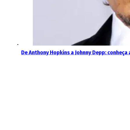
De Anthony Hopkins a Johnny Depp: conheça a