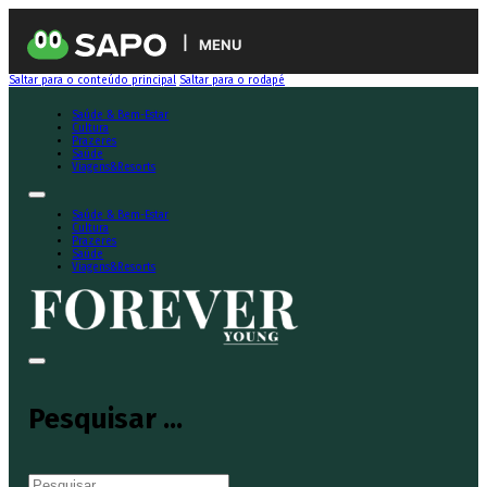
MENU
Saltar para o conteúdo principal
Saltar para o rodapé
Saúde & Bem-Estar
Cultura
Prazeres
Saúde
Viagens&Resorts
Saúde & Bem-Estar
Cultura
Prazeres
Saúde
Viagens&Resorts
Pesquisar ...
Pesquisar