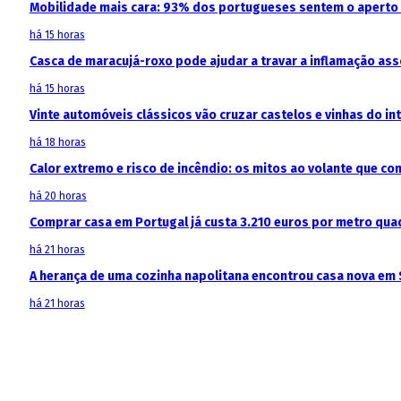
Mobilidade mais cara: 93% dos portugueses sentem o aperto
há 15 horas
Casca de maracujá-roxo pode ajudar a travar a inflamação as
há 15 horas
Vinte automóveis clássicos vão cruzar castelos e vinhas do in
há 18 horas
Calor extremo e risco de incêndio: os mitos ao volante que c
há 20 horas
Comprar casa em Portugal já custa 3.210 euros por metro qua
há 21 horas
A herança de uma cozinha napolitana encontrou casa nova em 
há 21 horas