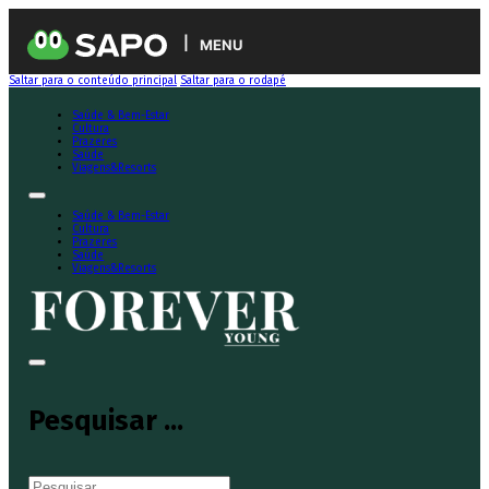
MENU
Saltar para o conteúdo principal
Saltar para o rodapé
Saúde & Bem-Estar
Cultura
Prazeres
Saúde
Viagens&Resorts
Saúde & Bem-Estar
Cultura
Prazeres
Saúde
Viagens&Resorts
Pesquisar ...
Pesquisar