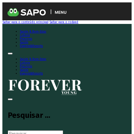
MENU
Saltar para o conteúdo principal
Saltar para o rodapé
Saúde & Bem-Estar
Cultura
Prazeres
Saúde
Viagens&Resorts
Saúde & Bem-Estar
Cultura
Prazeres
Saúde
Viagens&Resorts
Pesquisar ...
Pesquisar