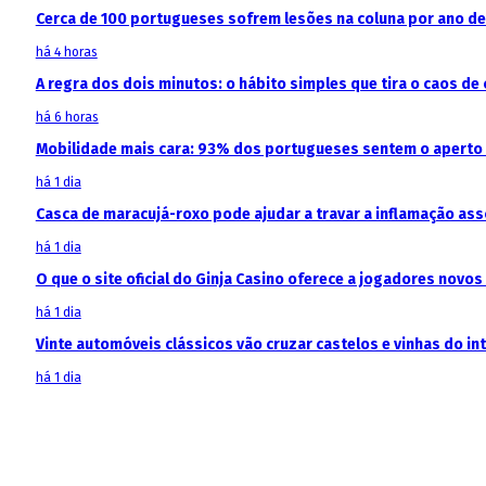
Cerca de 100 portugueses sofrem lesões na coluna por ano d
há 4 horas
A regra dos dois minutos: o hábito simples que tira o caos de 
há 6 horas
Mobilidade mais cara: 93% dos portugueses sentem o aperto
há 1 dia
Casca de maracujá-roxo pode ajudar a travar a inflamação as
há 1 dia
O que o site oficial do Ginja Casino oferece a jogadores novos
há 1 dia
Vinte automóveis clássicos vão cruzar castelos e vinhas do in
há 1 dia