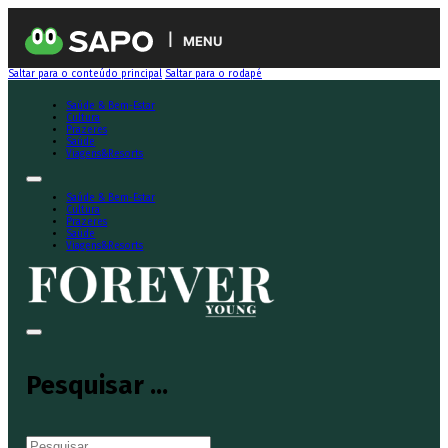
MENU
Saltar para o conteúdo principal
Saltar para o rodapé
Saúde & Bem-Estar
Cultura
Prazeres
Saúde
Viagens&Resorts
Saúde & Bem-Estar
Cultura
Prazeres
Saúde
Viagens&Resorts
Pesquisar ...
Pesquisar