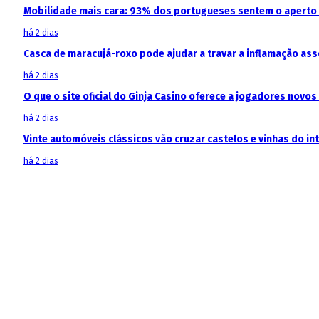
Mobilidade mais cara: 93% dos portugueses sentem o aperto
há 2 dias
Casca de maracujá-roxo pode ajudar a travar a inflamação as
há 2 dias
O que o site oficial do Ginja Casino oferece a jogadores novos
há 2 dias
Vinte automóveis clássicos vão cruzar castelos e vinhas do in
há 2 dias