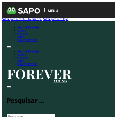
MENU
Saltar para o conteúdo principal
Saltar para o rodapé
Saúde & Bem-Estar
Cultura
Prazeres
Saúde
Viagens&Resorts
Saúde & Bem-Estar
Cultura
Prazeres
Saúde
Viagens&Resorts
Pesquisar ...
Pesquisar