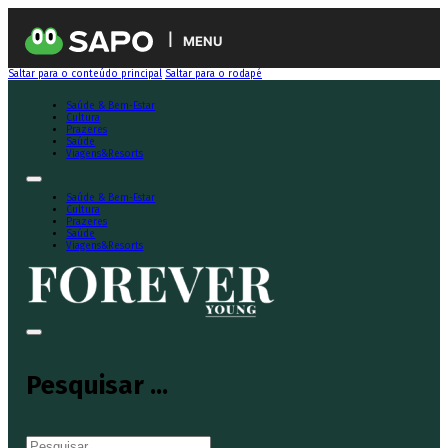
MENU
Saltar para o conteúdo principal
Saltar para o rodapé
Saúde & Bem-Estar
Cultura
Prazeres
Saúde
Viagens&Resorts
Saúde & Bem-Estar
Cultura
Prazeres
Saúde
Viagens&Resorts
Pesquisar ...
Pesquisar