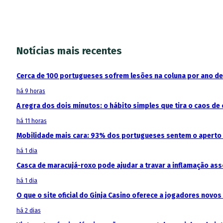
Notícias mais recentes
Cerca de 100 portugueses sofrem lesões na coluna por ano d
há 9 horas
A regra dos dois minutos: o hábito simples que tira o caos de 
há 11 horas
Mobilidade mais cara: 93% dos portugueses sentem o aperto
há 1 dia
Casca de maracujá-roxo pode ajudar a travar a inflamação as
há 1 dia
O que o site oficial do Ginja Casino oferece a jogadores novos
há 2 dias