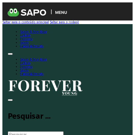
MENU
Saltar para o conteúdo principal
Saltar para o rodapé
Saúde & Bem-Estar
Cultura
Prazeres
Saúde
Viagens&Resorts
Saúde & Bem-Estar
Cultura
Prazeres
Saúde
Viagens&Resorts
Pesquisar ...
Pesquisar