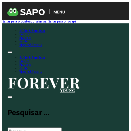
MENU
Saltar para o conteúdo principal
Saltar para o rodapé
Saúde & Bem-Estar
Cultura
Prazeres
Saúde
Viagens&Resorts
Saúde & Bem-Estar
Cultura
Prazeres
Saúde
Viagens&Resorts
Pesquisar ...
Pesquisar