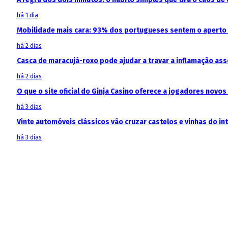
há 1 dia
Mobilidade mais cara: 93% dos portugueses sentem o aperto
há 2 dias
Casca de maracujá-roxo pode ajudar a travar a inflamação as
há 2 dias
O que o site oficial do Ginja Casino oferece a jogadores novos
há 3 dias
Vinte automóveis clássicos vão cruzar castelos e vinhas do in
há 3 dias