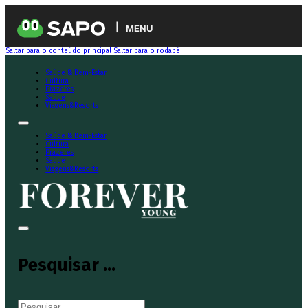
MENU
Saltar para o conteúdo principal
Saltar para o rodapé
Saúde & Bem-Estar
Cultura
Prazeres
Saúde
Viagens&Resorts
Saúde & Bem-Estar
Cultura
Prazeres
Saúde
Viagens&Resorts
Pesquisar ...
Pesquisar