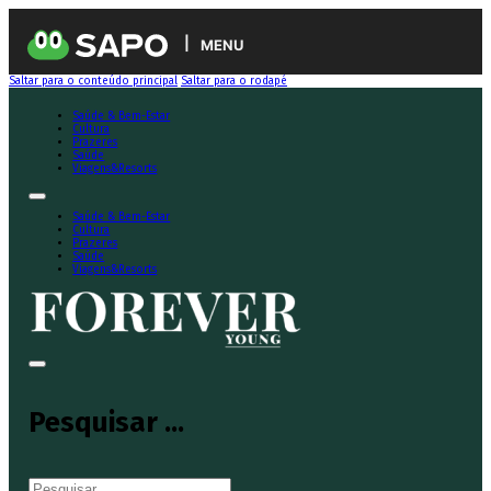
MENU
Saltar para o conteúdo principal
Saltar para o rodapé
Saúde & Bem-Estar
Cultura
Prazeres
Saúde
Viagens&Resorts
Saúde & Bem-Estar
Cultura
Prazeres
Saúde
Viagens&Resorts
Pesquisar ...
Pesquisar