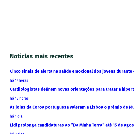
Notícias mais recentes
Cinco sinais de alerta na saúde emocional dos jovens durante 
há 17 horas
Cardiologistas definem novas orientações para tratar a hipe
há 18 horas
As joias da Coroa portuguesa valeram a Lisboa o prémio de M
há 1 dia
Lidl prolonga candidaturas ao “Da Minha Terra” até 15 de ago