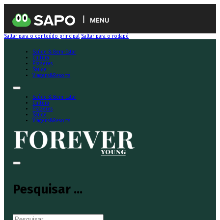
MENU
Saltar para o conteúdo principal
Saltar para o rodapé
Saúde & Bem-Estar
Cultura
Prazeres
Saúde
Viagens&Resorts
Saúde & Bem-Estar
Cultura
Prazeres
Saúde
Viagens&Resorts
Pesquisar ...
Pesquisar