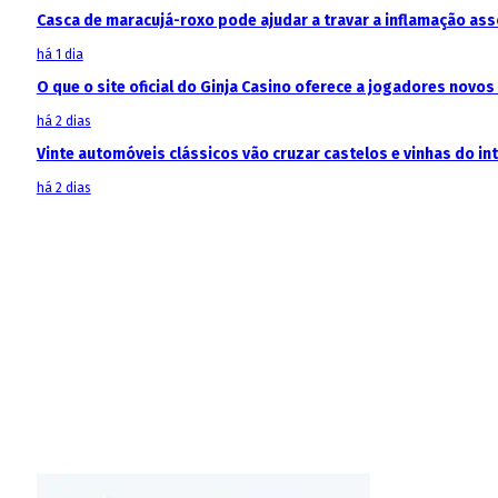
Casca de maracujá-roxo pode ajudar a travar a inflamação as
há 1 dia
O que o site oficial do Ginja Casino oferece a jogadores novos
há 2 dias
Vinte automóveis clássicos vão cruzar castelos e vinhas do in
há 2 dias