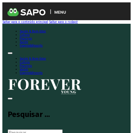
MENU
Saltar para o conteúdo principal
Saltar para o rodapé
Saúde & Bem-Estar
Cultura
Prazeres
Saúde
Viagens&Resorts
Saúde & Bem-Estar
Cultura
Prazeres
Saúde
Viagens&Resorts
Pesquisar ...
Pesquisar