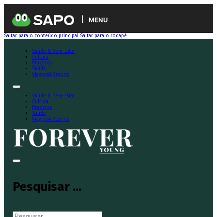
MENU
Saltar para o conteúdo principal
Saltar para o rodapé
Saúde & Bem-Estar
Cultura
Prazeres
Saúde
Viagens&Resorts
Saúde & Bem-Estar
Cultura
Prazeres
Saúde
Viagens&Resorts
Pesquisar ...
Pesquisar