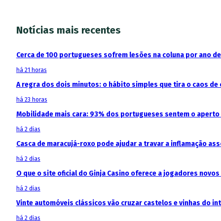
Notícias mais recentes
Cerca de 100 portugueses sofrem lesões na coluna por ano d
há 21 horas
A regra dos dois minutos: o hábito simples que tira o caos de 
há 23 horas
Mobilidade mais cara: 93% dos portugueses sentem o aperto
há 2 dias
Casca de maracujá-roxo pode ajudar a travar a inflamação as
há 2 dias
O que o site oficial do Ginja Casino oferece a jogadores novos
há 2 dias
Vinte automóveis clássicos vão cruzar castelos e vinhas do in
há 2 dias