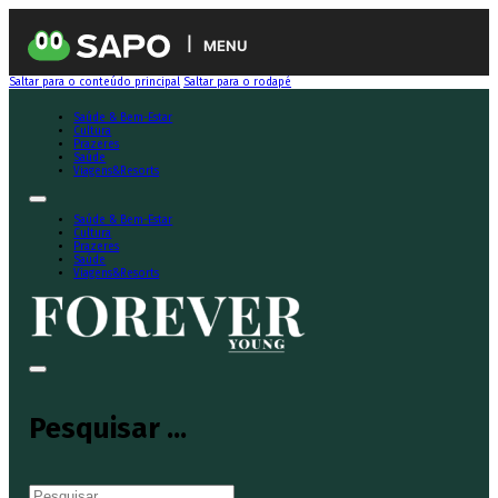
MENU
Saltar para o conteúdo principal
Saltar para o rodapé
Saúde & Bem-Estar
Cultura
Prazeres
Saúde
Viagens&Resorts
Saúde & Bem-Estar
Cultura
Prazeres
Saúde
Viagens&Resorts
Pesquisar ...
Pesquisar