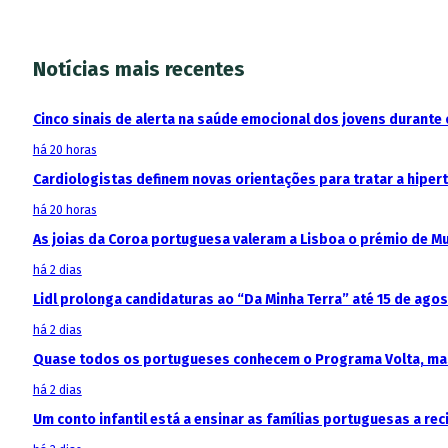
Notícias mais recentes
Cinco sinais de alerta na saúde emocional dos jovens durante 
há 20 horas
Cardiologistas definem novas orientações para tratar a hipe
há 20 horas
As joias da Coroa portuguesa valeram a Lisboa o prémio de M
há 2 dias
Lidl prolonga candidaturas ao “Da Minha Terra” até 15 de ago
há 2 dias
Quase todos os portugueses conhecem o Programa Volta, mas
há 2 dias
Um conto infantil está a ensinar as famílias portuguesas a recic