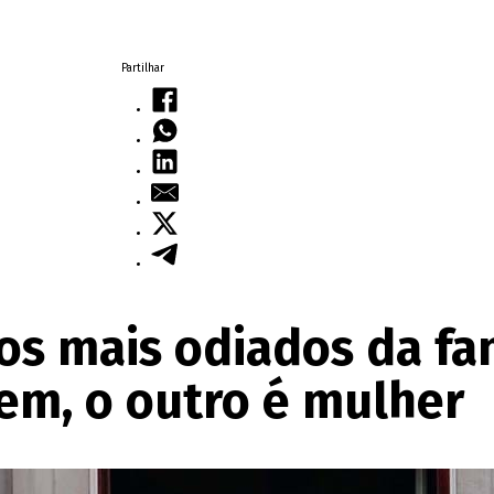
Partilhar
s mais odiados da fam
em, o outro é mulher