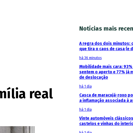
Notícias mais rece
A regra dos dois minutos: 
que tira o caos de casa (e 
há 36 minutos
Mobilidade mais cara: 93
sentem o aperto e 77% já 
de deslocação
há 1 dia
ília real
Casca de maracujá-roxo pod
a inflamação associada à 
há 1 dia
Vinte automóveis clássicos
castelos e vinhas do interi
há 1 dia