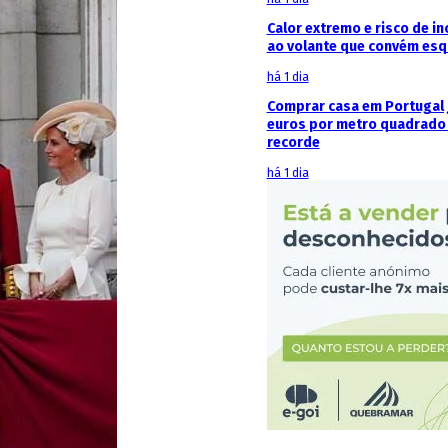
Calor extremo e risco de in
ao volante que convém esq
há 1 dia
Comprar casa em Portugal j
euros por metro quadrado 
recorde
há 1 dia