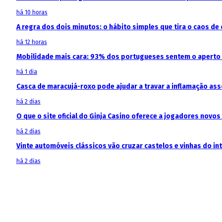
há 10 horas
A regra dos dois minutos: o hábito simples que tira o caos de 
há 12 horas
Mobilidade mais cara: 93% dos portugueses sentem o aperto
há 1 dia
Casca de maracujá-roxo pode ajudar a travar a inflamação as
há 2 dias
O que o site oficial do Ginja Casino oferece a jogadores novos
há 2 dias
Vinte automóveis clássicos vão cruzar castelos e vinhas do in
há 2 dias