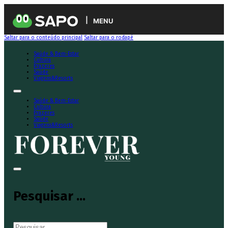
MENU
Saltar para o conteúdo principal
Saltar para o rodapé
Saúde & Bem-Estar
Cultura
Prazeres
Saúde
Viagens&Resorts
Saúde & Bem-Estar
Cultura
Prazeres
Saúde
Viagens&Resorts
Pesquisar ...
Pesquisar