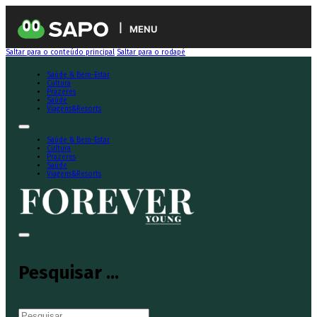
MENU
Saltar para o conteúdo principal
Saltar para o rodapé
Saúde & Bem-Estar
Cultura
Prazeres
Saúde
Viagens&Resorts
Saúde & Bem-Estar
Cultura
Prazeres
Saúde
Viagens&Resorts
Pesquisar ...
Pesquisar