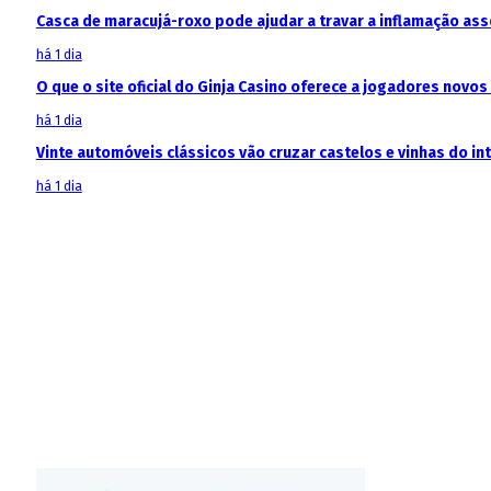
Casca de maracujá-roxo pode ajudar a travar a inflamação as
há 1 dia
O que o site oficial do Ginja Casino oferece a jogadores novos
há 1 dia
Vinte automóveis clássicos vão cruzar castelos e vinhas do in
há 1 dia