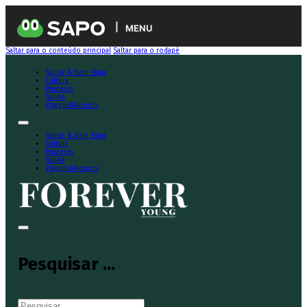
MENU
Saltar para o conteúdo principal
Saltar para o rodapé
Saúde & Bem-Estar
Cultura
Prazeres
Saúde
Viagens&Resorts
Saúde & Bem-Estar
Cultura
Prazeres
Saúde
Viagens&Resorts
Pesquisar ...
Pesquisar