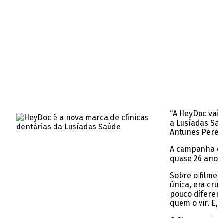
“A HeyDoc vai
a Lusíadas Sa
Antunes Pere
A campanha de
quase 26 ano
Sobre o film
única, era cr
pouco diferen
quem o vir. E,