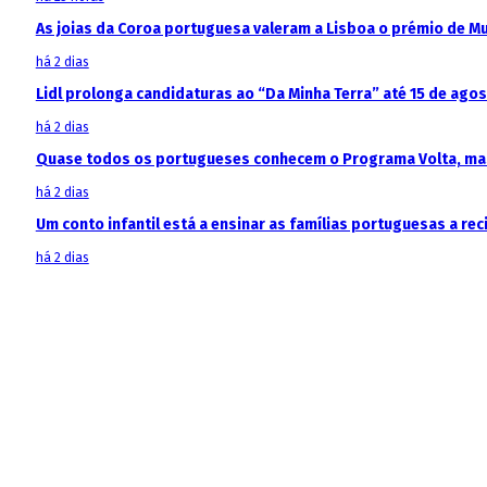
As joias da Coroa portuguesa valeram a Lisboa o prémio de M
há 2 dias
Lidl prolonga candidaturas ao “Da Minha Terra” até 15 de ago
há 2 dias
Quase todos os portugueses conhecem o Programa Volta, mas
há 2 dias
Um conto infantil está a ensinar as famílias portuguesas a recic
há 2 dias