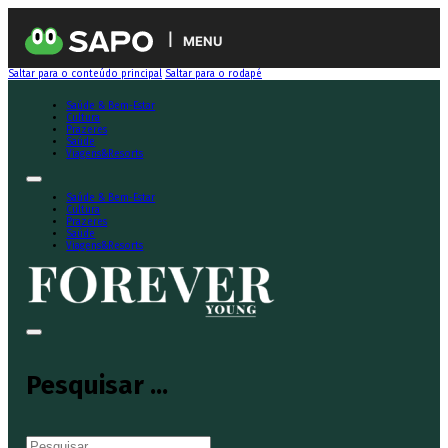
MENU
Saltar para o conteúdo principal
Saltar para o rodapé
Saúde & Bem-Estar
Cultura
Prazeres
Saúde
Viagens&Resorts
Saúde & Bem-Estar
Cultura
Prazeres
Saúde
Viagens&Resorts
Pesquisar ...
Pesquisar