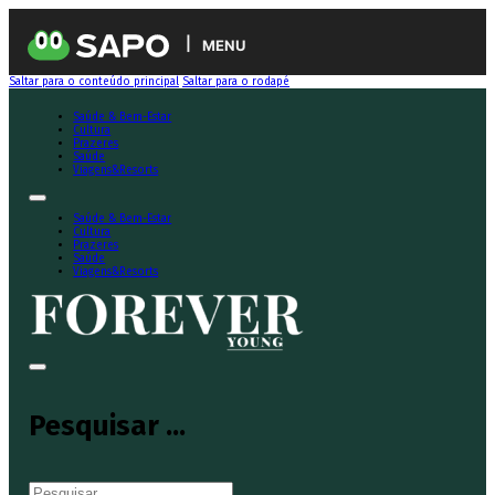
MENU
Saltar para o conteúdo principal
Saltar para o rodapé
Saúde & Bem-Estar
Cultura
Prazeres
Saúde
Viagens&Resorts
Saúde & Bem-Estar
Cultura
Prazeres
Saúde
Viagens&Resorts
Pesquisar ...
Pesquisar