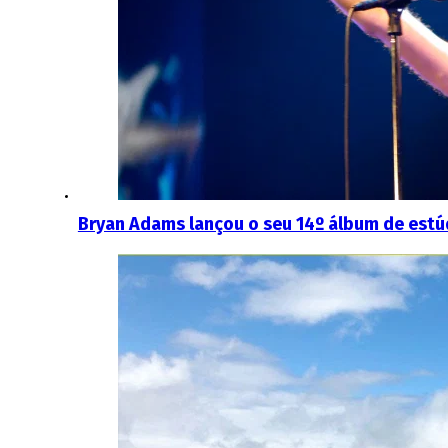
Bryan Adams lançou o seu 14º álbum de estú