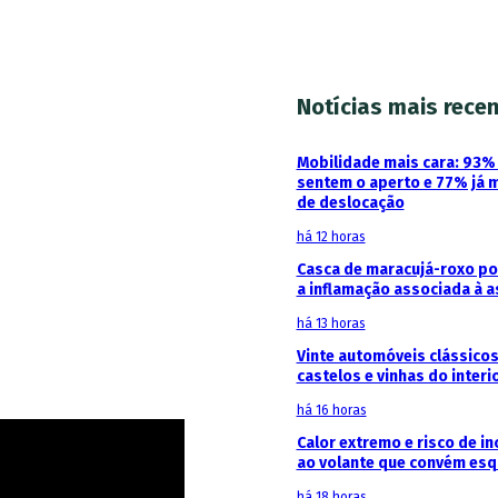
Notícias mais rece
Mobilidade mais cara: 93
sentem o aperto e 77% já 
de deslocação
há 12 horas
Casca de maracujá-roxo pod
a inflamação associada à 
há 13 horas
Vinte automóveis clássicos
castelos e vinhas do interi
há 16 horas
Calor extremo e risco de in
ao volante que convém esq
há 18 horas