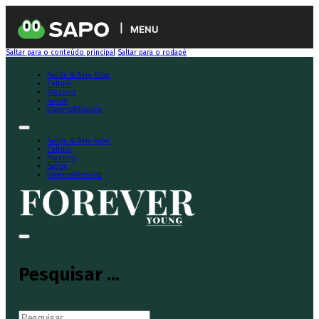
MENU
Saltar para o conteúdo principal
Saltar para o rodapé
Saúde & Bem-Estar
Cultura
Prazeres
Saúde
Viagens&Resorts
Saúde & Bem-Estar
Cultura
Prazeres
Saúde
Viagens&Resorts
Pesquisar ...
Pesquisar