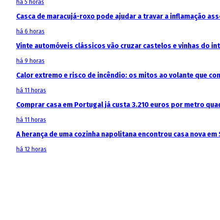
há 5 horas
Casca de maracujá-roxo pode ajudar a travar a inflamação as
há 6 horas
Vinte automóveis clássicos vão cruzar castelos e vinhas do in
há 9 horas
Calor extremo e risco de incêndio: os mitos ao volante que c
há 11 horas
Comprar casa em Portugal já custa 3.210 euros por metro qua
há 11 horas
A herança de uma cozinha napolitana encontrou casa nova em 
há 12 horas