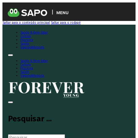
MENU
Saltar para o conteúdo principal
Saltar para o rodapé
Saúde & Bem-Estar
Cultura
Prazeres
Saúde
Viagens&Resorts
Saúde & Bem-Estar
Cultura
Prazeres
Saúde
Viagens&Resorts
Pesquisar ...
Pesquisar