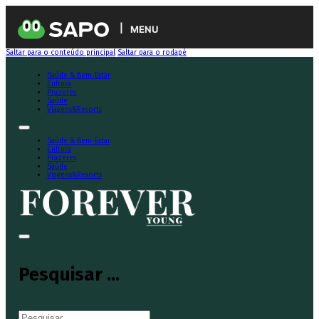
MENU
Saltar para o conteúdo principal
Saltar para o rodapé
Saúde & Bem-Estar
Cultura
Prazeres
Saúde
Viagens&Resorts
Saúde & Bem-Estar
Cultura
Prazeres
Saúde
Viagens&Resorts
Pesquisar ...
Pesquisar