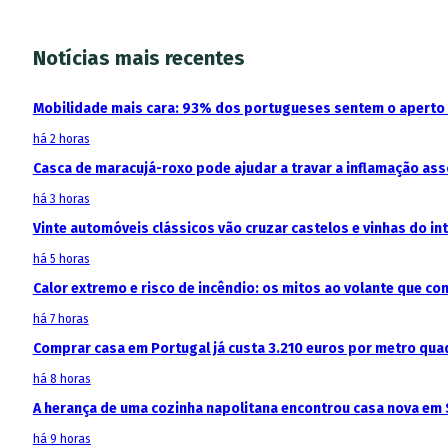
Notícias mais recentes
Mobilidade mais cara: 93% dos portugueses sentem o aperto
há 2 horas
Casca de maracujá-roxo pode ajudar a travar a inflamação as
há 3 horas
Vinte automóveis clássicos vão cruzar castelos e vinhas do in
há 5 horas
Calor extremo e risco de incêndio: os mitos ao volante que c
há 7 horas
Comprar casa em Portugal já custa 3.210 euros por metro qua
há 8 horas
A herança de uma cozinha napolitana encontrou casa nova em 
há 9 horas