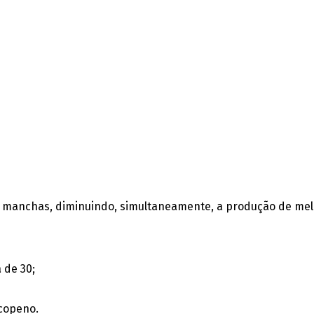
s manchas, diminuindo, simultaneamente, a produção de mela
 de 30;
icopeno.