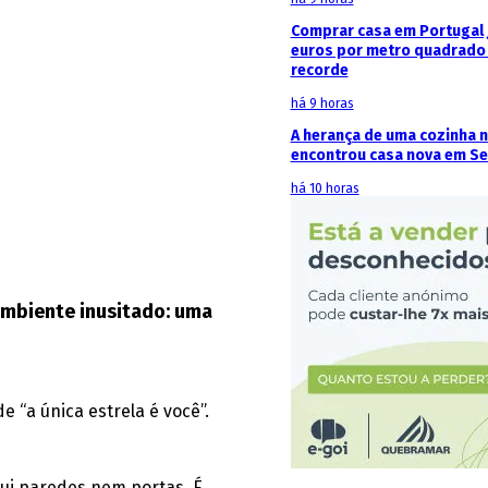
Comprar casa em Portugal j
euros por metro quadrado 
recorde
há 9 horas
A herança de uma cozinha 
encontrou casa nova em Se
há 10 horas
ambiente inusitado: uma
e “a única estrela é você”.
ssui paredes nem portas. É