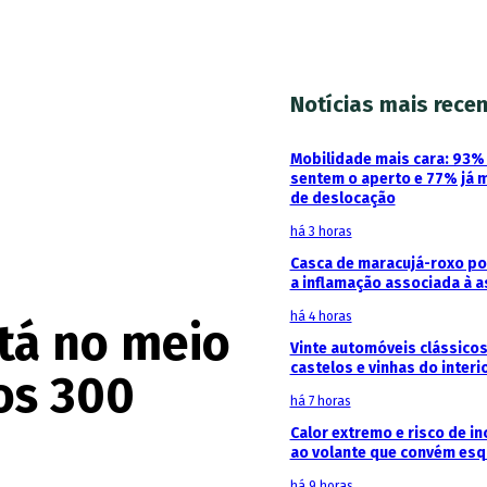
Notícias mais rece
Mobilidade mais cara: 93
sentem o aperto e 77% já 
de deslocação
há 3 horas
Casca de maracujá-roxo pod
a inflamação associada à 
há 4 horas
tá no meio
Vinte automóveis clássicos
castelos e vinhas do interi
os 300
há 7 horas
Calor extremo e risco de in
ao volante que convém esq
há 9 horas