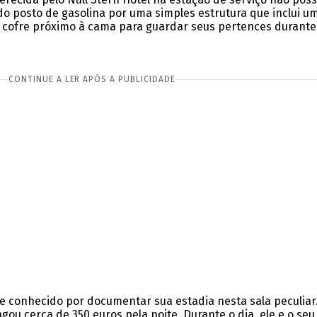
 do posto de gasolina por uma simples estrutura que inclui 
 cofre próximo à cama para guardar seus pertences durante 
CONTINUE A LER APÓS A PUBLICIDADE
e conhecido por documentar sua estadia nesta sala peculiar
agou cerca de 350 euros pela noite. Durante o dia, ele e o s