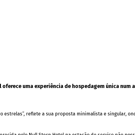
tel oferece uma experiência de hospedagem única num 
 estrelas”, reflete a sua proposta minimalista e singular, ond
oferecida pelo Null Stern Hotel na estação de serviço não po