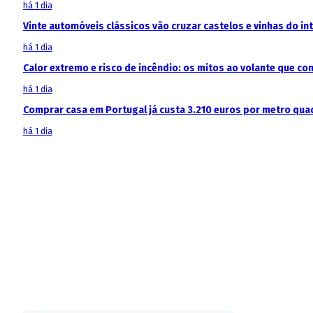
há 1 dia
Vinte automóveis clássicos vão cruzar castelos e vinhas do in
há 1 dia
Calor extremo e risco de incêndio: os mitos ao volante que c
há 1 dia
Comprar casa em Portugal já custa 3.210 euros por metro qua
há 1 dia