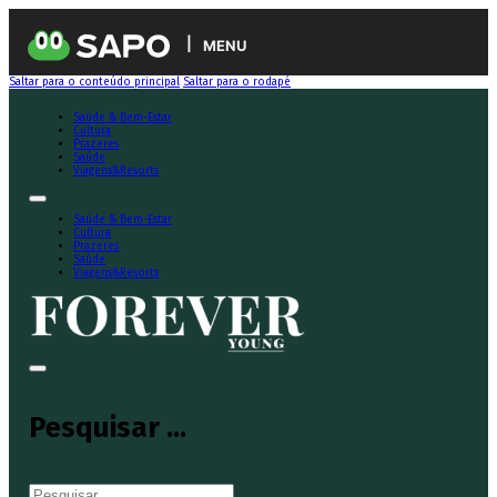
MENU
Saltar para o conteúdo principal
Saltar para o rodapé
Saúde & Bem-Estar
Cultura
Prazeres
Saúde
Viagens&Resorts
Saúde & Bem-Estar
Cultura
Prazeres
Saúde
Viagens&Resorts
Pesquisar ...
Pesquisar