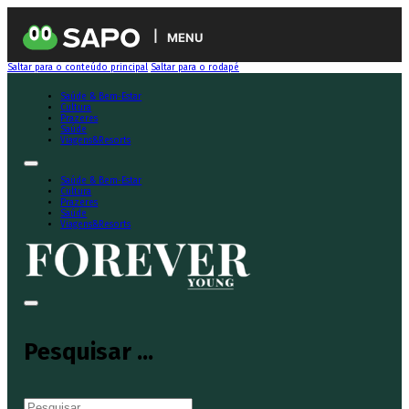
MENU
Saltar para o conteúdo principal
Saltar para o rodapé
Saúde & Bem-Estar
Cultura
Prazeres
Saúde
Viagens&Resorts
Saúde & Bem-Estar
Cultura
Prazeres
Saúde
Viagens&Resorts
Pesquisar ...
Pesquisar