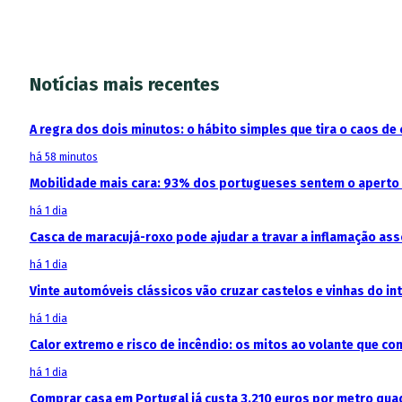
Notícias mais recentes
A regra dos dois minutos: o hábito simples que tira o caos de 
há 58 minutos
Mobilidade mais cara: 93% dos portugueses sentem o aperto
há 1 dia
Casca de maracujá-roxo pode ajudar a travar a inflamação as
há 1 dia
Vinte automóveis clássicos vão cruzar castelos e vinhas do in
há 1 dia
Calor extremo e risco de incêndio: os mitos ao volante que c
há 1 dia
Comprar casa em Portugal já custa 3.210 euros por metro qua