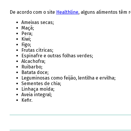
De acordo com o site
Healthline
, alguns alimentos têm r
Ameixas secas;
Maçã;
Pera;
Kiwi;
Figo;
Frutas cítricas;
Espinafre e outras folhas verdes;
Alcachofra;
Ruibarbo;
Batata doce;
Leguminosas como feijão, lentilha e ervilha;
Sementes de chia;
Linhaça moída;
Aveia integral;
Kefir.