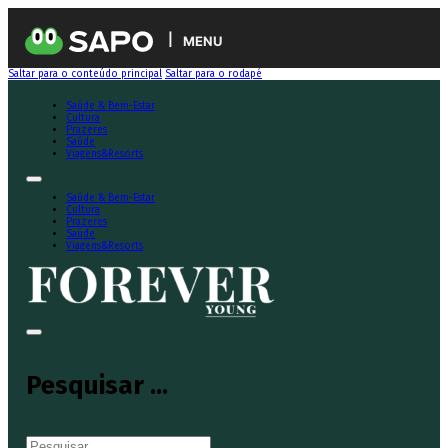
MENU
Saltar para o conteúdo principal
Saltar para o rodapé
Saúde & Bem-Estar
Cultura
Prazeres
Saúde
Viagens&Resorts
Saúde & Bem-Estar
Cultura
Prazeres
Saúde
Viagens&Resorts
Pesquisar ...
Pesquisar