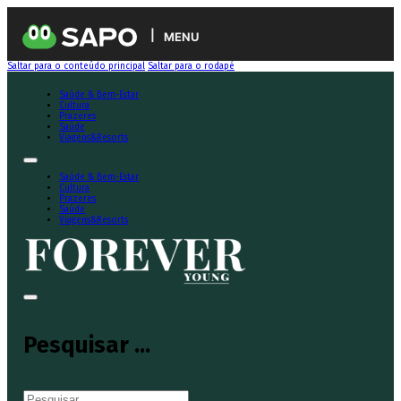
MENU
Saltar para o conteúdo principal
Saltar para o rodapé
Saúde & Bem-Estar
Cultura
Prazeres
Saúde
Viagens&Resorts
Saúde & Bem-Estar
Cultura
Prazeres
Saúde
Viagens&Resorts
Pesquisar ...
Pesquisar