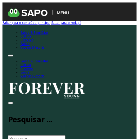
MENU
Saltar para o conteúdo principal
Saltar para o rodapé
Saúde & Bem-Estar
Cultura
Prazeres
Saúde
Viagens&Resorts
Saúde & Bem-Estar
Cultura
Prazeres
Saúde
Viagens&Resorts
Pesquisar ...
Pesquisar