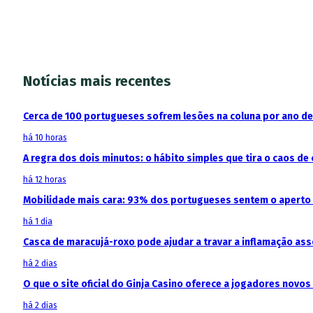
Notícias mais recentes
Cerca de 100 portugueses sofrem lesões na coluna por ano d
há 10 horas
A regra dos dois minutos: o hábito simples que tira o caos de 
há 12 horas
Mobilidade mais cara: 93% dos portugueses sentem o aperto
há 1 dia
Casca de maracujá-roxo pode ajudar a travar a inflamação as
há 2 dias
O que o site oficial do Ginja Casino oferece a jogadores novos
há 2 dias