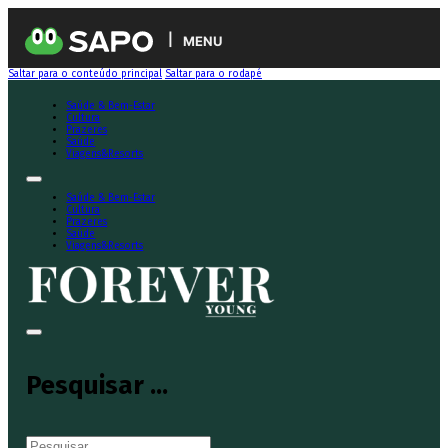
MENU
Saltar para o conteúdo principal
Saltar para o rodapé
Saúde & Bem-Estar
Cultura
Prazeres
Saúde
Viagens&Resorts
Saúde & Bem-Estar
Cultura
Prazeres
Saúde
Viagens&Resorts
Pesquisar ...
Pesquisar