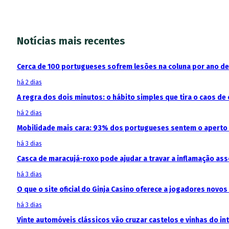
Notícias mais recentes
Cerca de 100 portugueses sofrem lesões na coluna por ano d
há 2 dias
A regra dos dois minutos: o hábito simples que tira o caos de 
há 2 dias
Mobilidade mais cara: 93% dos portugueses sentem o aperto
há 3 dias
Casca de maracujá-roxo pode ajudar a travar a inflamação as
há 3 dias
O que o site oficial do Ginja Casino oferece a jogadores novos
há 3 dias
Vinte automóveis clássicos vão cruzar castelos e vinhas do in