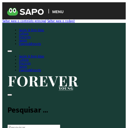
MENU
Saltar para o conteúdo principal
Saltar para o rodapé
Saúde & Bem-Estar
Cultura
Prazeres
Saúde
Viagens&Resorts
Saúde & Bem-Estar
Cultura
Prazeres
Saúde
Viagens&Resorts
Pesquisar ...
Pesquisar