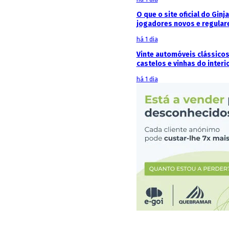
O que o site oficial do Ginj
jogadores novos e regular
há 1 dia
Vinte automóveis clássicos
castelos e vinhas do interi
há 1 dia