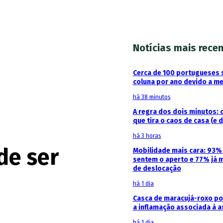
Notícias mais rece
Cerca de 100 portugueses 
coluna por ano devido a m
há 38 minutos
A regra dos dois minutos: 
que tira o caos de casa (e 
há 3 horas
de ser
Mobilidade mais cara: 93
sentem o aperto e 77% já 
de deslocação
há 1 dia
Casca de maracujá-roxo pod
a inflamação associada à 
há 1 dia