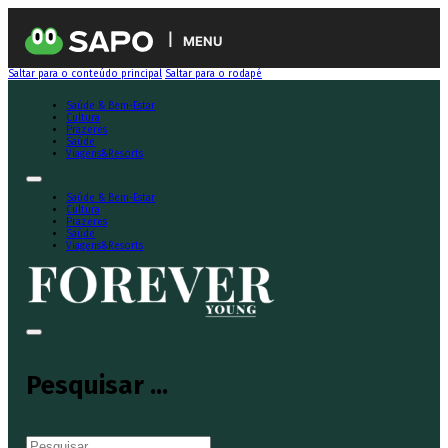
MENU
Saltar para o conteúdo principal
Saltar para o rodapé
Saúde & Bem-Estar
Cultura
Prazeres
Saúde
Viagens&Resorts
Saúde & Bem-Estar
Cultura
Prazeres
Saúde
Viagens&Resorts
Pesquisar ...
Pesquisar