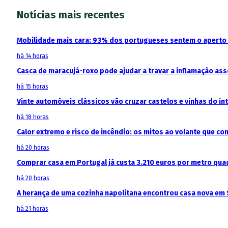
Notícias mais recentes
Mobilidade mais cara: 93% dos portugueses sentem o aperto
há 14 horas
Casca de maracujá-roxo pode ajudar a travar a inflamação as
há 15 horas
Vinte automóveis clássicos vão cruzar castelos e vinhas do in
há 18 horas
Calor extremo e risco de incêndio: os mitos ao volante que c
há 20 horas
Comprar casa em Portugal já custa 3.210 euros por metro qua
há 20 horas
A herança de uma cozinha napolitana encontrou casa nova em 
há 21 horas