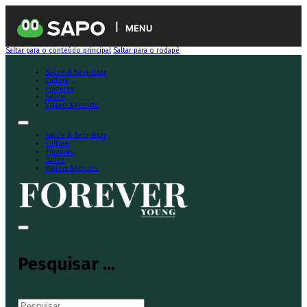
MENU
Saltar para o conteúdo principal
Saltar para o rodapé
Saúde & Bem-Estar
Cultura
Prazeres
Saúde
Viagens&Resorts
Saúde & Bem-Estar
Cultura
Prazeres
Saúde
Viagens&Resorts
Pesquisar ...
Pesquisar