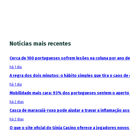
Notícias mais recentes
Cerca de 100 portugueses sofrem lesões na coluna por ano d
há 1 dia
A regra dos dois minutos: o hábito simples que tira o caos de 
há 1 dia
Mobilidade mais cara: 93% dos portugueses sentem o aperto
há 2 dias
Casca de maracujá-roxo pode ajudar a travar a inflamação as
há 2 dias
O que o site oficial do Ginja Casino oferece a jogadores novos