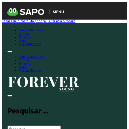
MENU
Saltar para o conteúdo principal
Saltar para o rodapé
Saúde & Bem-Estar
Cultura
Prazeres
Saúde
Viagens&Resorts
Saúde & Bem-Estar
Cultura
Prazeres
Saúde
Viagens&Resorts
Pesquisar ...
Pesquisar