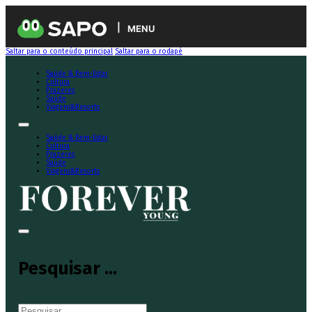
MENU
Saltar para o conteúdo principal
Saltar para o rodapé
Saúde & Bem-Estar
Cultura
Prazeres
Saúde
Viagens&Resorts
Saúde & Bem-Estar
Cultura
Prazeres
Saúde
Viagens&Resorts
Pesquisar ...
Pesquisar