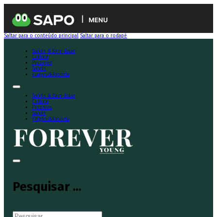
MENU
Saltar para o conteúdo principal
Saltar para o rodapé
Saúde & Bem-Estar
Cultura
Prazeres
Saúde
Viagens&Resorts
Saúde & Bem-Estar
Cultura
Prazeres
Saúde
Viagens&Resorts
Pesquisar ...
Pesquisar