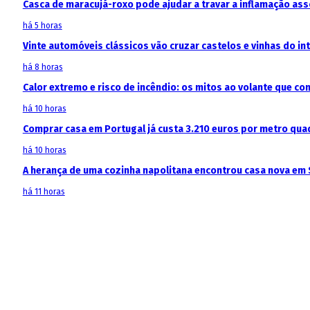
Casca de maracujá-roxo pode ajudar a travar a inflamação as
há 5 horas
Vinte automóveis clássicos vão cruzar castelos e vinhas do in
há 8 horas
Calor extremo e risco de incêndio: os mitos ao volante que c
há 10 horas
Comprar casa em Portugal já custa 3.210 euros por metro qua
há 10 horas
A herança de uma cozinha napolitana encontrou casa nova em 
há 11 horas