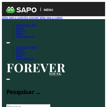
MENU
Saltar para o conteúdo principal
Saltar para o rodapé
Saúde & Bem-Estar
Cultura
Prazeres
Saúde
Viagens&Resorts
Saúde & Bem-Estar
Cultura
Prazeres
Saúde
Viagens&Resorts
Pesquisar ...
Pesquisar