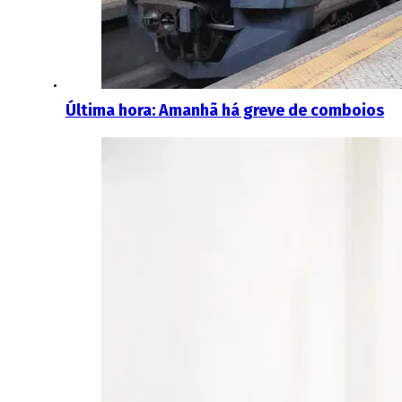
Última hora: Amanhã há greve de comboios