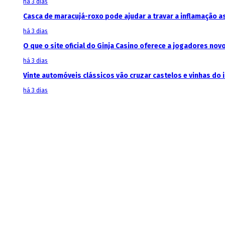
há 3 dias
Casca de maracujá-roxo pode ajudar a travar a inflamação 
há 3 dias
O que o site oficial do Ginja Casino oferece a jogadores nov
há 3 dias
Vinte automóveis clássicos vão cruzar castelos e vinhas do 
há 3 dias