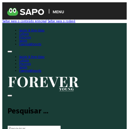
MENU
Saltar para o conteúdo principal
Saltar para o rodapé
Saúde & Bem-Estar
Cultura
Prazeres
Saúde
Viagens&Resorts
Saúde & Bem-Estar
Cultura
Prazeres
Saúde
Viagens&Resorts
Pesquisar ...
Pesquisar