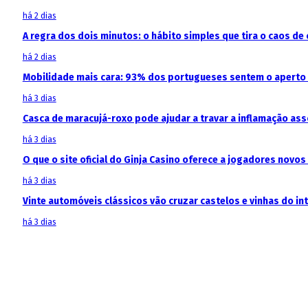
há 2 dias
A regra dos dois minutos: o hábito simples que tira o caos de 
há 2 dias
Mobilidade mais cara: 93% dos portugueses sentem o aperto
há 3 dias
Casca de maracujá-roxo pode ajudar a travar a inflamação as
há 3 dias
O que o site oficial do Ginja Casino oferece a jogadores novos
há 3 dias
Vinte automóveis clássicos vão cruzar castelos e vinhas do in
há 3 dias