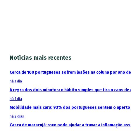
Notícias mais recentes
Cerca de 100 portugueses sofrem lesões na coluna por ano d
há 1 dia
A regra dos dois minutos: o hábito simples que tira o caos de 
há 1 dia
Mobilidade mais cara: 93% dos portugueses sentem o aperto
há 2 dias
Casca de maracujá-roxo pode ajudar a travar a inflamação as