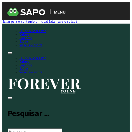
MENU
Saltar para o conteúdo principal
Saltar para o rodapé
Saúde & Bem-Estar
Cultura
Prazeres
Saúde
Viagens&Resorts
Saúde & Bem-Estar
Cultura
Prazeres
Saúde
Viagens&Resorts
Pesquisar ...
Pesquisar