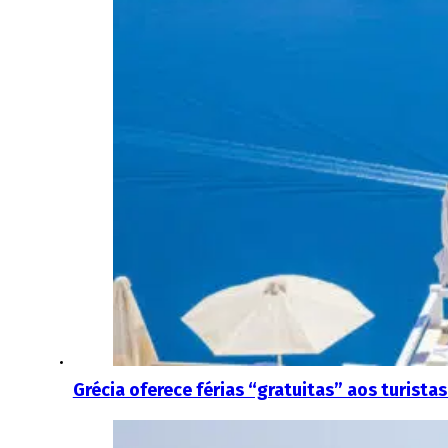
Grécia oferece férias “gratuitas” aos turist