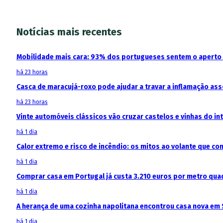
Notícias mais recentes
Mobilidade mais cara: 93% dos portugueses sentem o aperto
há 23 horas
Casca de maracujá-roxo pode ajudar a travar a inflamação as
há 23 horas
Vinte automóveis clássicos vão cruzar castelos e vinhas do in
há 1 dia
Calor extremo e risco de incêndio: os mitos ao volante que c
há 1 dia
Comprar casa em Portugal já custa 3.210 euros por metro qua
há 1 dia
A herança de uma cozinha napolitana encontrou casa nova em 
há 1 dia