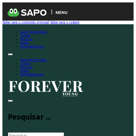
MENU
Saltar para o conteúdo principal
Saltar para o rodapé
Saúde & Bem-Estar
Cultura
Prazeres
Saúde
Viagens&Resorts
Saúde & Bem-Estar
Cultura
Prazeres
Saúde
Viagens&Resorts
Pesquisar ...
Pesquisar