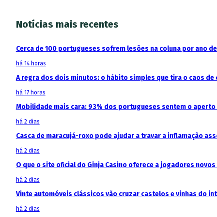
Notícias mais recentes
Cerca de 100 portugueses sofrem lesões na coluna por ano d
há 14 horas
A regra dos dois minutos: o hábito simples que tira o caos de 
há 17 horas
Mobilidade mais cara: 93% dos portugueses sentem o aperto
há 2 dias
Casca de maracujá-roxo pode ajudar a travar a inflamação as
há 2 dias
O que o site oficial do Ginja Casino oferece a jogadores novos
há 2 dias
Vinte automóveis clássicos vão cruzar castelos e vinhas do in
há 2 dias