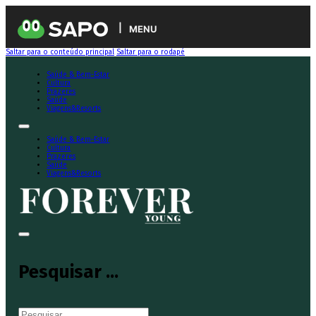
MENU
Saltar para o conteúdo principal
Saltar para o rodapé
Saúde & Bem-Estar
Cultura
Prazeres
Saúde
Viagens&Resorts
Saúde & Bem-Estar
Cultura
Prazeres
Saúde
Viagens&Resorts
Pesquisar ...
Pesquisar