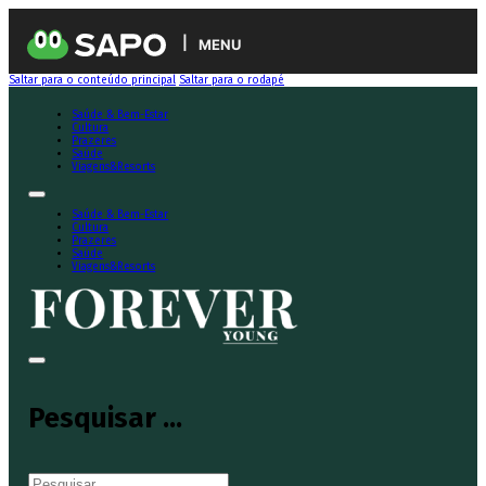
MENU
Saltar para o conteúdo principal
Saltar para o rodapé
Saúde & Bem-Estar
Cultura
Prazeres
Saúde
Viagens&Resorts
Saúde & Bem-Estar
Cultura
Prazeres
Saúde
Viagens&Resorts
Pesquisar ...
Pesquisar