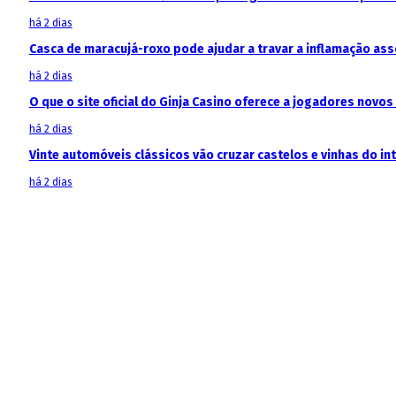
há 2 dias
Casca de maracujá-roxo pode ajudar a travar a inflamação as
há 2 dias
O que o site oficial do Ginja Casino oferece a jogadores novos
há 2 dias
Vinte automóveis clássicos vão cruzar castelos e vinhas do in
há 2 dias