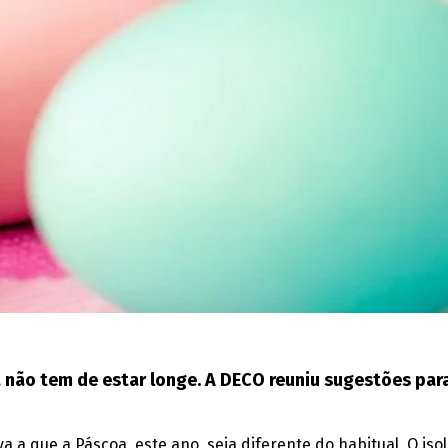
 não tem de estar longe. A DECO reuniu sugestões para
 a que a Páscoa, este ano, seja diferente do habitual. O iso