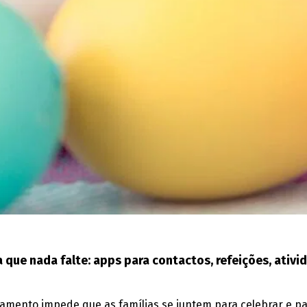
 que nada falte: apps para contactos, refeições, ativi
lamento impede que as famílias se juntem para celebrar e pa