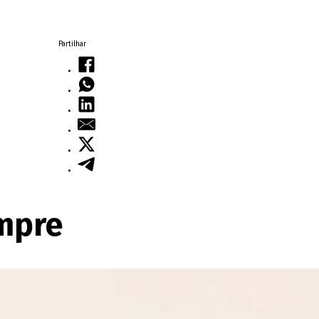
Partilhar
empre