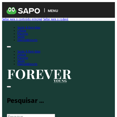
MENU
Saltar para o conteúdo principal
Saltar para o rodapé
Saúde & Bem-Estar
Cultura
Prazeres
Saúde
Viagens&Resorts
Saúde & Bem-Estar
Cultura
Prazeres
Saúde
Viagens&Resorts
Pesquisar ...
Pesquisar