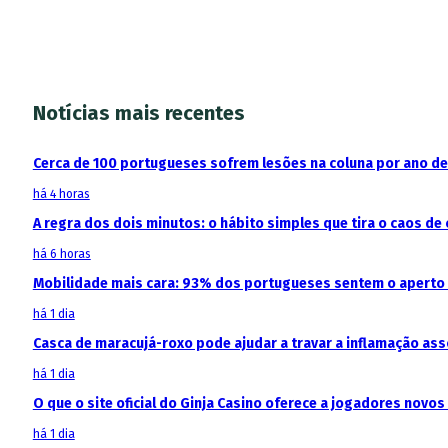
Notícias mais recentes
Cerca de 100 portugueses sofrem lesões na coluna por ano d
há 4 horas
A regra dos dois minutos: o hábito simples que tira o caos de 
há 6 horas
Mobilidade mais cara: 93% dos portugueses sentem o aperto
há 1 dia
Casca de maracujá-roxo pode ajudar a travar a inflamação as
há 1 dia
O que o site oficial do Ginja Casino oferece a jogadores novos
há 1 dia